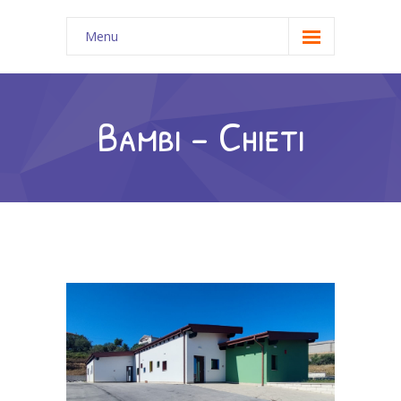
Menu
Home
Chi siamo
Bambi - Chieti
-- Chi siamo
---- La Cooperativa
---- La chiave della conoscenza
---- Essere adulti al servizio dei bambini
---- Una partership d’eccellenza
I nostri nidi
-- I nostri nidi