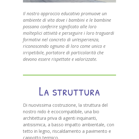
---- Piccoli Passi Bio – Miglianico
Il nostro approccio educativo promuove un
---- L’Abero dei sorrisi – Ripa Teatina
ambiente di vita dove i bambini e le bambine
possano conferire significato alle loro
---- Bambi – Chieti
molteplici attività e perseguire i loro traguardi
formativi nel concreto di un’esperienza,
---- Gli amici di Tato – Bucchianico
riconoscendo ognuno di loro come unico e
irripetibile, portatore di particolarità che
La proposta educativa
devono essere rispettate e valorizzate.
-- La proposta educativa
---- Integrazione pedagogica – Principi guida
La struttura
---- L’essenza della nostra proposta educativa
Di nuovissima costruzione, la struttura del
---- Gli spazi educativi
nostro nido è ecocompatibile, una bio
architettura priva di agenti inquinanti,
Per mamma e papà
antisismica, a basso impatto ambientale, con
tetto in legno, riscaldamento a pavimento e
-- Per mamma e papà
cappotto termico.